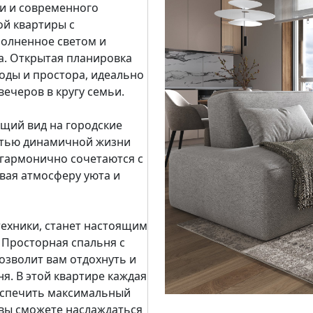
ти и современного
ой квартиры с
олненное светом и
да. Открытая планировка
оды и простора, идеально
ечеров в кругу семьи.
щий вид на городские
астью динамичной жизни
 гармонично сочетаются с
вая атмосферу уюта и
техники, станет настоящим
 Просторная спальня с
озволит вам отдохнуть и
я. В этой квартире каждая
еспечить максимальный
 вы сможете наслаждаться