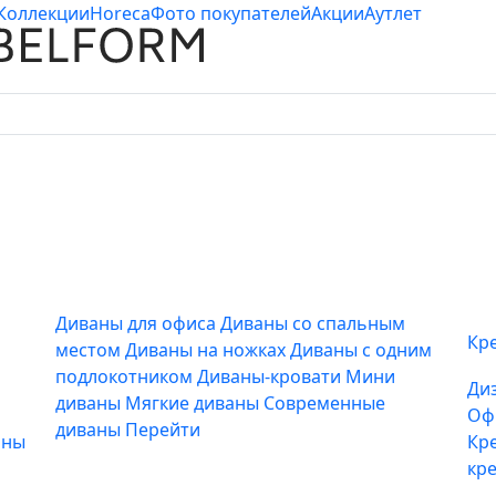
Коллекции
Horeca
Фото покупателей
Акции
Аутлет
Диваны для офиса
Диваны со спальным
Кр
местом
Диваны на ножках
Диваны с одним
подлокотником
Диваны-кровати
Мини
Ди
диваны
Мягкие диваны
Современные
Оф
диваны
Перейти
аны
Кр
кр