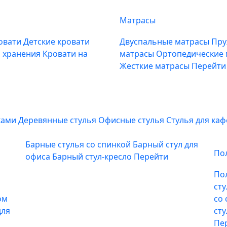
Матрасы
овати
Детские кровати
Двуспальные матрасы
Пру
м хранения
Кровати на
матрасы
Ортопедические
Жесткие матрасы
Перейти
ками
Деревянные стулья
Офисные стулья
Стулья для ка
Барные стулья со спинкой
Барный стул для
По
офиса
Барный стул-кресло
Перейти
По
ст
ом
со
для
ст
Пе