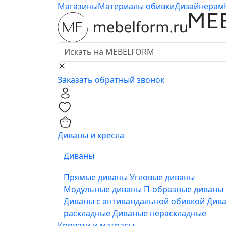
Магазины
Материалы обивки
Дизайнерам
Заказать обратный звонок
0
0
Диваны и кресла
Диваны
Прямые диваны
Угловые диваны
Модульные диваны
П-образные диваны
Диваны с антивандальной обивкой
Див
раскладные
Диваные нераскладные
Кровати и матрасы