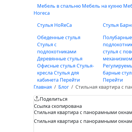
Мебель в спальню
Мебель на кухню
Меб
Horeca
Стулья HoReCa
Стулья Бар
Обеденные стулья
Полубарны
Стулья с
подлокотни
подлокотниками
стулья с по
Деревянные стулья
механизмом
Офисные стулья
Стулья-
Регулируемы
кресла
Стулья для
барные сту
кабинета
Перейти
Перейти
Главная
Блог
Стильная квартира с п
Поделиться
Ссылка скопирована
Стильная квартира с панорамными окна
Стильная квартира с панорамными окна