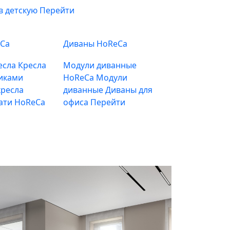
в детскую
Перейти
eCa
Диваны HoReCa
есла
Кресла
Модули диванные
иками
HoReCa
Модули
ресла
диванные
Диваны для
ати HoReCa
офиса
Перейти