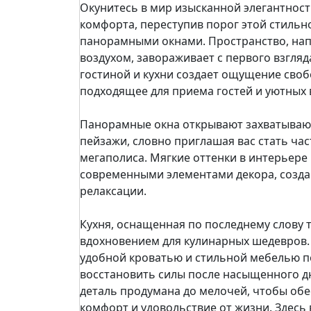
Окунитесь в мир изысканной элегантнос
комфорта, переступив порог этой стильн
панорамными окнами. Пространство, нап
воздухом, завораживает с первого взгля
гостиной и кухни создает ощущение своб
подходящее для приема гостей и уютных в
Панорамные окна открывают захватываю
пейзажи, словно приглашая вас стать ч
мегаполиса. Мягкие оттенки в интерьере
современными элементами декора, созда
релаксации.
Кухня, оснащенная по последнему слову 
вдохновением для кулинарных шедевров.
удобной кроватью и стильной мебелью п
восстановить силы после насыщенного дн
деталь продумана до мелочей, чтобы об
комфорт и удовольствие от жизни. Здесь