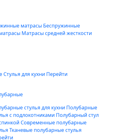
жинные матрасы
Беспружинные
 матрасы
Матрасы средней жесткости
фе
Стулья для кухни
Перейти
лубарные
лубарные стулья для кухни
Полубарные
улья с подлокотниками
Полубарный стул
 спинкой
Современные полубарные
улья
Тканевые полубарные стулья
рейти