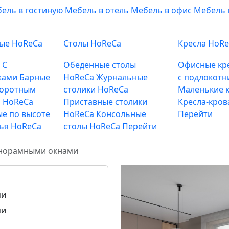
ель в гостиную
Мебель в отель
Мебель в офис
Мебель 
ные HoReCa
Столы HoReCa
Кресла HoR
е
С
Обеденные столы
Офисные кр
ками
Барные
HoReCa
Журнальные
с подлокотн
воротным
столики HoReCa
Маленькие к
 HoReCa
Приставные столики
Кресла-кров
е по высоте
HoReCa
Консольные
Перейти
лья HoReCa
столы HoReCa
Перейти
анорамными окнами
ми
ми