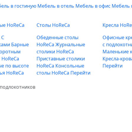
ель в гостиную
Мебель в отель
Мебель в офис
Мебель 
ные HoReCa
Столы HoReCa
Кресла HoR
е
С
Обеденные столы
Офисные кр
ками
Барные
HoReCa
Журнальные
с подлокотн
воротным
столики HoReCa
Маленькие к
 HoReCa
Приставные столики
Кресла-кров
е по высоте
HoReCa
Консольные
Перейти
лья HoReCa
столы HoReCa
Перейти
 подлокотников