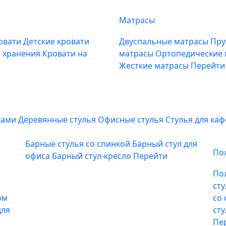
Матрасы
овати
Детские кровати
Двуспальные матрасы
Пру
м хранения
Кровати на
матрасы
Ортопедические
Жесткие матрасы
Перейти
ками
Деревянные стулья
Офисные стулья
Стулья для ка
Барные стулья со спинкой
Барный стул для
По
офиса
Барный стул-кресло
Перейти
По
ст
ом
со
для
ст
Пе