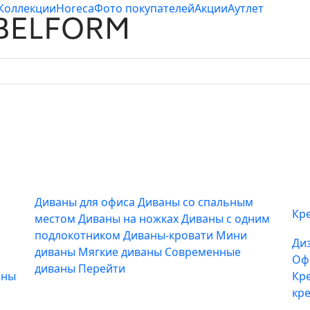
Коллекции
Horeca
Фото покупателей
Акции
Аутлет
Диваны для офиса
Диваны со спальным
Кр
местом
Диваны на ножках
Диваны с одним
подлокотником
Диваны-кровати
Мини
Ди
диваны
Мягкие диваны
Современные
Оф
диваны
Перейти
аны
Кр
кр