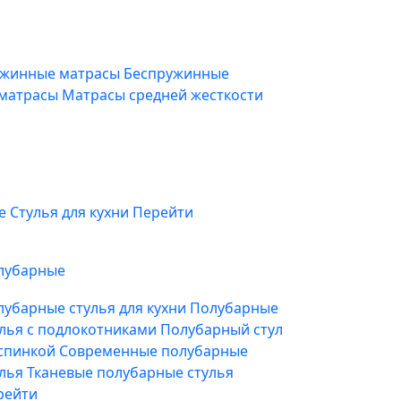
жинные матрасы
Беспружинные
 матрасы
Матрасы средней жесткости
фе
Стулья для кухни
Перейти
лубарные
лубарные стулья для кухни
Полубарные
улья с подлокотниками
Полубарный стул
 спинкой
Современные полубарные
улья
Тканевые полубарные стулья
рейти