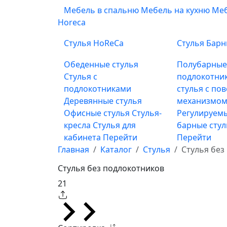
Мебель в спальню
Мебель на кухню
Меб
Horeca
Стулья HoReCa
Стулья Бар
Обеденные стулья
Полубарны
Стулья с
подлокотни
подлокотниками
стулья с по
Деревянные стулья
механизмом
Офисные стулья
Стулья-
Регулируемы
кресла
Стулья для
барные сту
кабинета
Перейти
Перейти
Главная
Каталог
Стулья
Стулья без
Стулья без подлокотников
21