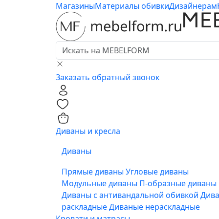
Магазины
Материалы обивки
Дизайнерам
Заказать обратный звонок
0
0
Диваны и кресла
Диваны
Прямые диваны
Угловые диваны
Модульные диваны
П-образные диваны
Диваны с антивандальной обивкой
Див
раскладные
Диваные нераскладные
Кровати и матрасы