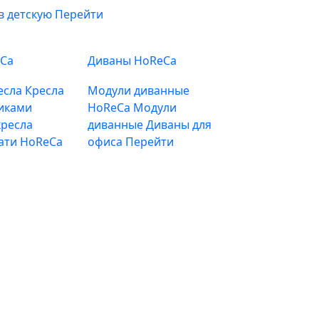
в детскую
Перейти
eCa
Диваны HoReCa
есла
Кресла
Модули диванные
иками
HoReCa
Модули
ресла
диванные
Диваны для
ати HoReCa
офиса
Перейти