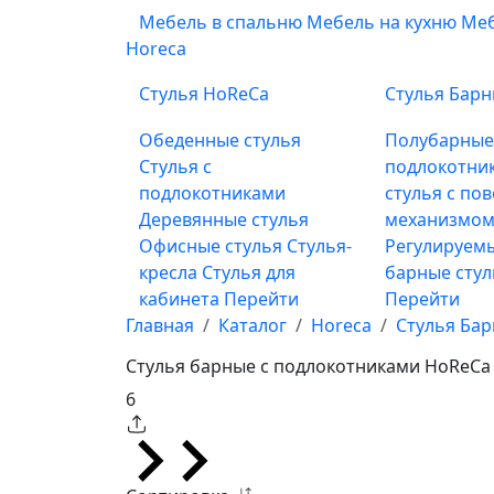
Мебель в спальню
Мебель на кухню
Меб
Horeca
Стулья HoReCa
Стулья Бар
Обеденные стулья
Полубарны
Стулья с
подлокотни
подлокотниками
стулья с по
Деревянные стулья
механизмом
Офисные стулья
Стулья-
Регулируемы
кресла
Стулья для
барные сту
кабинета
Перейти
Перейти
Главная
Каталог
Horeca
Стулья Ба
Стулья барные с подлокотниками HoReCa
6