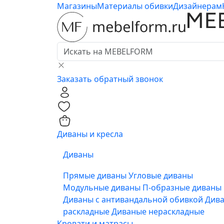
Магазины
Материалы обивки
Дизайнерам
Заказать обратный звонок
0
0
Диваны и кресла
Диваны
Прямые диваны
Угловые диваны
Модульные диваны
П-образные диваны
Диваны с антивандальной обивкой
Див
раскладные
Диваные нераскладные
Кровати и матрасы