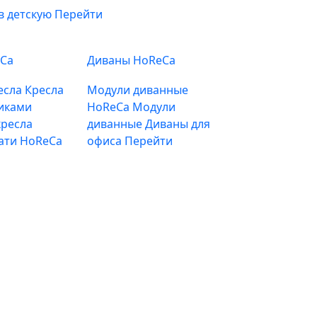
в детскую
Перейти
eCa
Диваны HoReCa
есла
Кресла
Модули диванные
иками
HoReCa
Модули
ресла
диванные
Диваны для
ати HoReCa
офиса
Перейти