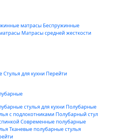
жинные матрасы
Беспружинные
 матрасы
Матрасы средней жесткости
фе
Стулья для кухни
Перейти
лубарные
лубарные стулья для кухни
Полубарные
улья с подлокотниками
Полубарный стул
 спинкой
Современные полубарные
улья
Тканевые полубарные стулья
рейти