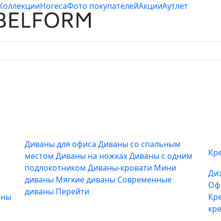
Коллекции
Horeca
Фото покупателей
Акции
Аутлет
Диваны для офиса
Диваны со спальным
Кр
местом
Диваны на ножках
Диваны с одним
подлокотником
Диваны-кровати
Мини
Ди
диваны
Мягкие диваны
Современные
Оф
диваны
Перейти
аны
Кр
кр