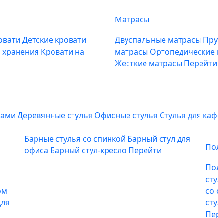
Матрасы
овати
Детские кровати
Двуспальные матрасы
Пру
м хранения
Кровати на
матрасы
Ортопедические
Жесткие матрасы
Перейти
ками
Деревянные стулья
Офисные стулья
Стулья для ка
Барные стулья со спинкой
Барный стул для
По
офиса
Барный стул-кресло
Перейти
По
ст
ом
со
для
ст
Пе