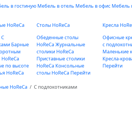
ель в гостиную
Мебель в отель
Мебель в офис
Мебель 
ные HoReCa
Столы HoReCa
Кресла HoR
е
С
Обеденные столы
Офисные кр
ками
Барные
HoReCa
Журнальные
с подлокотн
воротным
столики HoReCa
Маленькие к
 HoReCa
Приставные столики
Кресла-кров
е по высоте
HoReCa
Консольные
Перейти
лья HoReCa
столы HoReCa
Перейти
рные HoReCa
С подлокотниками