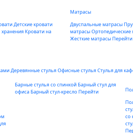
Матрасы
овати
Детские кровати
Двуспальные матрасы
Пру
м хранения
Кровати на
матрасы
Ортопедические
Жесткие матрасы
Перейти
ками
Деревянные стулья
Офисные стулья
Стулья для ка
Барные стулья со спинкой
Барный стул для
По
офиса
Барный стул-кресло
Перейти
По
ст
ом
со
для
ст
Пе