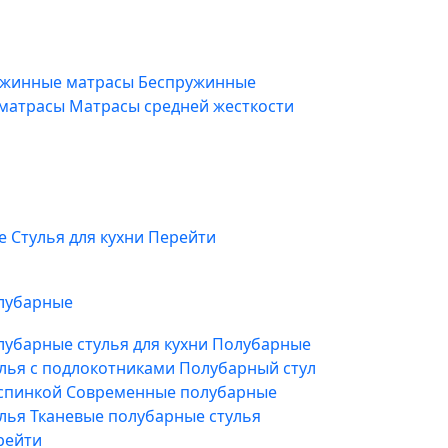
жинные матрасы
Беспружинные
 матрасы
Матрасы средней жесткости
фе
Стулья для кухни
Перейти
лубарные
лубарные стулья для кухни
Полубарные
улья с подлокотниками
Полубарный стул
 спинкой
Современные полубарные
улья
Тканевые полубарные стулья
рейти