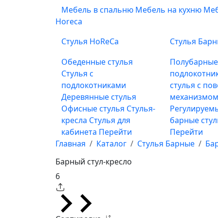
Мебель в спальню
Мебель на кухню
Меб
Horeca
Стулья HoReCa
Стулья Бар
Обеденные стулья
Полубарны
Стулья с
подлокотни
подлокотниками
стулья с по
Деревянные стулья
механизмом
Офисные стулья
Стулья-
Регулируемы
кресла
Стулья для
барные сту
кабинета
Перейти
Перейти
Главная
Каталог
Стулья Барные
Ба
Барный стул-кресло
6