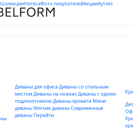
Коллекции
Horeca
Фото покупателей
Акции
Аутлет
Диваны для офиса
Диваны со спальным
Кр
местом
Диваны на ножках
Диваны с одним
подлокотником
Диваны-кровати
Мини
Ди
диваны
Мягкие диваны
Современные
Оф
диваны
Перейти
аны
Кр
кр