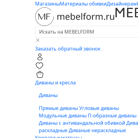
Магазины
Материалы обивки
Дизайнерам
Заказать обратный звонок
0
0
Диваны и кресла
Диваны
Прямые диваны
Угловые диваны
Модульные диваны
П-образные диваны
Диваны с антивандальной обивкой
Див
раскладные
Диваные нераскладные
Кровати и матрасы