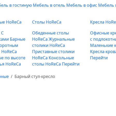
ель в гостиную
Мебель в отель
Мебель в офис
Мебель 
ные HoReCa
Столы HoReCa
Кресла HoR
е
С
Обеденные столы
Офисные кр
ками
Барные
HoReCa
Журнальные
с подлокотн
воротным
столики HoReCa
Маленькие к
 HoReCa
Приставные столики
Кресла-кров
е по высоте
HoReCa
Консольные
Перейти
лья HoReCa
столы HoReCa
Перейти
рные
Барный стул-кресло