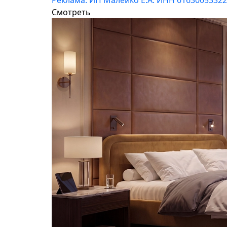
Реклама. ИП Малейко Е.А. ИНН 6163005332
Смотреть