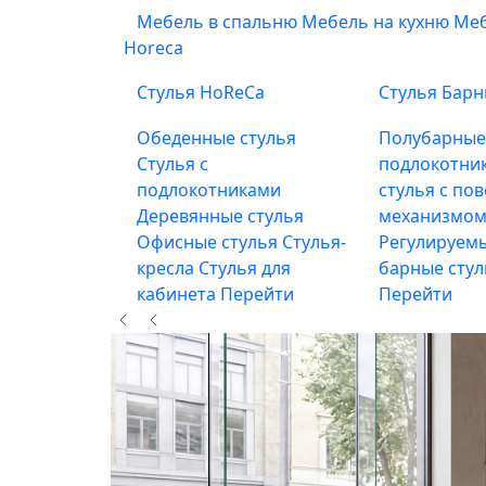
Мебель в спальню
Мебель на кухню
Меб
Horeca
Стулья HoReCa
Стулья Бар
Обеденные стулья
Полубарны
Стулья с
подлокотни
подлокотниками
стулья с по
Деревянные стулья
механизмом
Офисные стулья
Стулья-
Регулируемы
кресла
Стулья для
барные сту
кабинета
Перейти
Перейти