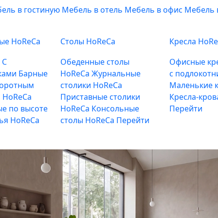
ель в гостиную
Мебель в отель
Мебель в офис
Мебель 
ные HoReCa
Столы HoReCa
Кресла HoR
е
С
Обеденные столы
Офисные кр
ками
Барные
HoReCa
Журнальные
с подлокотн
воротным
столики HoReCa
Маленькие к
 HoReCa
Приставные столики
Кресла-кров
е по высоте
HoReCa
Консольные
Перейти
лья HoReCa
столы HoReCa
Перейти