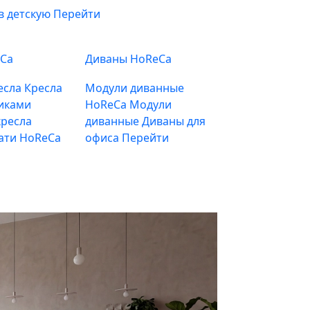
в детскую
Перейти
eCa
Диваны HoReCa
есла
Кресла
Модули диванные
иками
HoReCa
Модули
ресла
диванные
Диваны для
ати HoReCa
офиса
Перейти