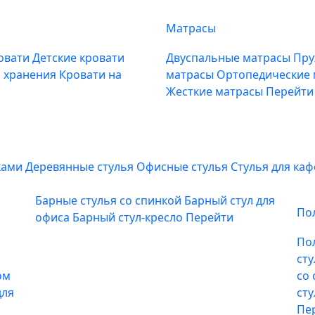
Матрасы
овати
Детские кровати
Двуспальные матрасы
Пру
м хранения
Кровати на
матрасы
Ортопедические
Жесткие матрасы
Перейти
ками
Деревянные стулья
Офисные стулья
Стулья для ка
Барные стулья со спинкой
Барный стул для
По
офиса
Барный стул-кресло
Перейти
По
ст
ом
со
для
ст
Пе