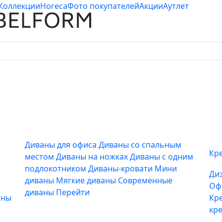
Коллекции
Horeca
Фото покупателей
Акции
Аутлет
Диваны для офиса
Диваны со спальным
Кр
местом
Диваны на ножках
Диваны с одним
подлокотником
Диваны-кровати
Мини
Ди
диваны
Мягкие диваны
Современные
Оф
диваны
Перейти
аны
Кр
кр