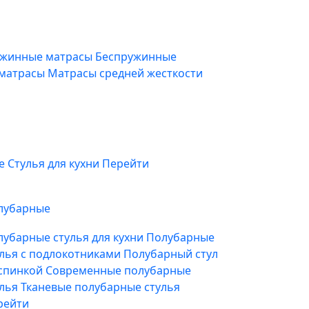
жинные матрасы
Беспружинные
 матрасы
Матрасы средней жесткости
фе
Стулья для кухни
Перейти
лубарные
лубарные стулья для кухни
Полубарные
улья с подлокотниками
Полубарный стул
 спинкой
Современные полубарные
улья
Тканевые полубарные стулья
рейти