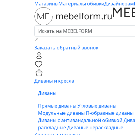
Магазины
Материалы обивки
Дизайнерам
Заказать обратный звонок
0
0
Диваны и кресла
Диваны
Прямые диваны
Угловые диваны
Модульные диваны
П-образные диваны
Диваны с антивандальной обивкой
Див
раскладные
Диваные нераскладные
Кровати и матрасы