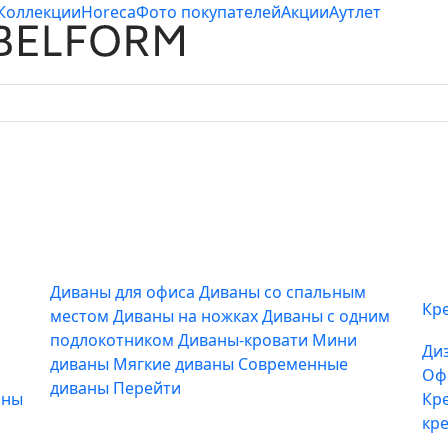
Коллекции
Horeca
Фото покупателей
Акции
Аутлет
Диваны для офиса
Диваны со спальным
Кр
местом
Диваны на ножках
Диваны с одним
подлокотником
Диваны-кровати
Мини
Ди
диваны
Мягкие диваны
Современные
Оф
диваны
Перейти
аны
Кр
кр