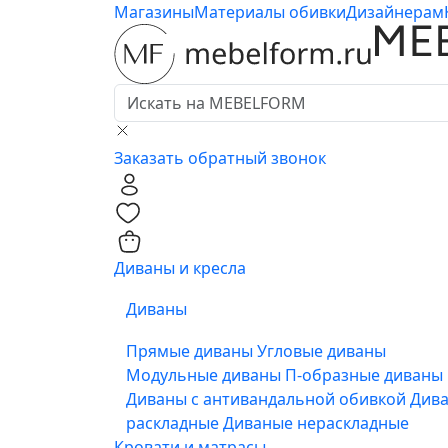
Магазины
Материалы обивки
Дизайнерам
Заказать обратный звонок
0
0
Диваны и кресла
Диваны
Прямые диваны
Угловые диваны
Модульные диваны
П-образные диваны
Диваны с антивандальной обивкой
Див
раскладные
Диваные нераскладные
Кровати и матрасы