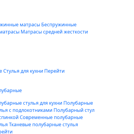
жинные матрасы
Беспружинные
 матрасы
Матрасы средней жесткости
фе
Стулья для кухни
Перейти
лубарные
лубарные стулья для кухни
Полубарные
улья с подлокотниками
Полубарный стул
 спинкой
Современные полубарные
улья
Тканевые полубарные стулья
рейти