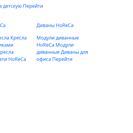
в детскую
Перейти
eCa
Диваны HoReCa
есла
Кресла
Модули диванные
иками
HoReCa
Модули
ресла
диванные
Диваны для
ати HoReCa
офиса
Перейти