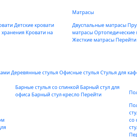
Матрасы
овати
Детские кровати
Двуспальные матрасы
Пру
м хранения
Кровати на
матрасы
Ортопедические
Жесткие матрасы
Перейти
ками
Деревянные стулья
Офисные стулья
Стулья для ка
Барные стулья со спинкой
Барный стул для
По
офиса
Барный стул-кресло
Перейти
По
ст
ом
со
для
ст
Пе