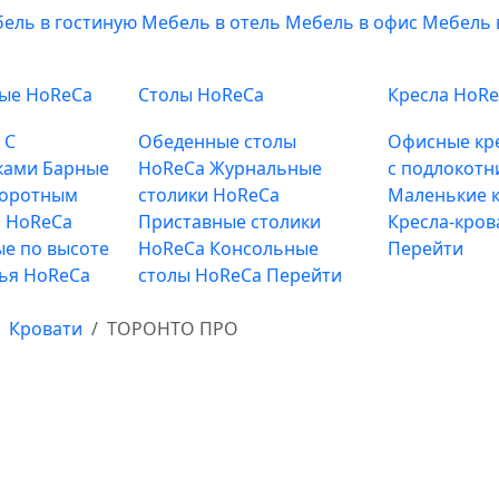
ель в гостиную
Мебель в отель
Мебель в офис
Мебель 
ные HoReCa
Столы HoReCa
Кресла HoR
е
С
Обеденные столы
Офисные кр
ками
Барные
HoReCa
Журнальные
с подлокотн
воротным
столики HoReCa
Маленькие к
 HoReCa
Приставные столики
Кресла-кров
е по высоте
HoReCa
Консольные
Перейти
лья HoReCa
столы HoReCa
Перейти
Кровати
ТОРОНТО ПРО