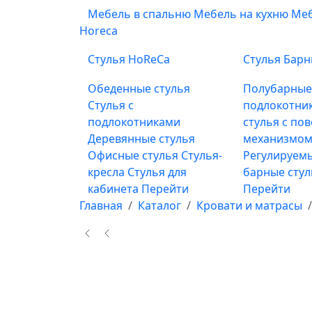
Мебель в спальню
Мебель на кухню
Меб
Horeca
Стулья HoReCa
Стулья Бар
Обеденные стулья
Полубарны
Стулья с
подлокотни
подлокотниками
стулья с по
Деревянные стулья
механизмом
Офисные стулья
Стулья-
Регулируемы
кресла
Стулья для
барные сту
кабинета
Перейти
Перейти
Главная
Каталог
Кровати и матрасы