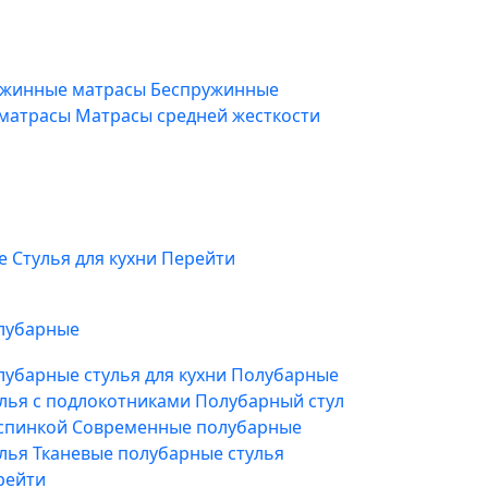
жинные матрасы
Беспружинные
 матрасы
Матрасы средней жесткости
фе
Стулья для кухни
Перейти
лубарные
лубарные стулья для кухни
Полубарные
улья с подлокотниками
Полубарный стул
 спинкой
Современные полубарные
улья
Тканевые полубарные стулья
рейти