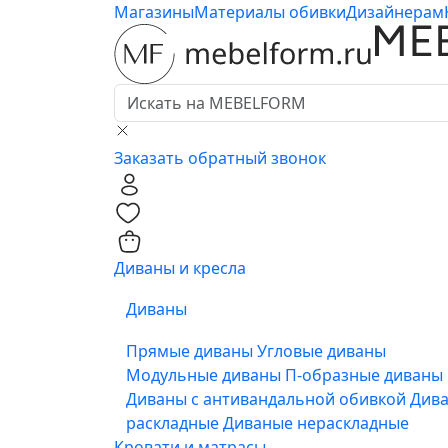
Магазины
Материалы обивки
Дизайнерам
Заказать обратный звонок
0
0
Диваны и кресла
Диваны
Прямые диваны
Угловые диваны
Модульные диваны
П-образные диваны
Диваны с антивандальной обивкой
Див
раскладные
Диваные нераскладные
Кровати и матрасы