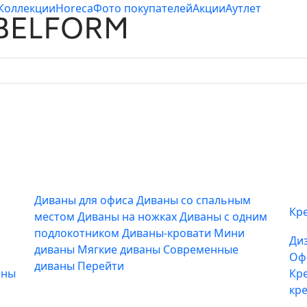
Коллекции
Horeca
Фото покупателей
Акции
Аутлет
Диваны для офиса
Диваны со спальным
Кр
местом
Диваны на ножках
Диваны с одним
подлокотником
Диваны-кровати
Мини
Ди
диваны
Мягкие диваны
Современные
Оф
диваны
Перейти
аны
Кр
кр