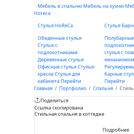
Мебель в спальню
Мебель на кухню
Меб
Horeca
Стулья HoReCa
Стулья Бар
Обеденные стулья
Полубарны
Стулья с
подлокотни
подлокотниками
стулья с по
Деревянные стулья
механизмом
Офисные стулья
Стулья-
Регулируемы
кресла
Стулья для
барные сту
кабинета
Перейти
Перейти
Главная
Портфолио
Спальня
Стиль
Поделиться
Ссылка скопирована
Стильная спальня в коттедже
Подробнее