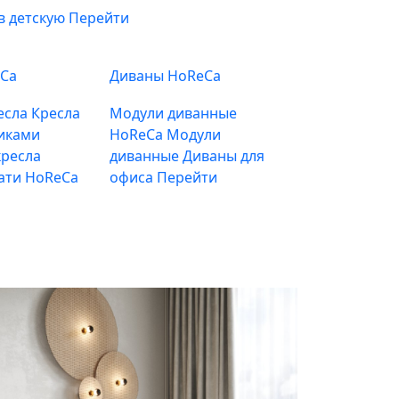
в детскую
Перейти
eCa
Диваны HoReCa
есла
Кресла
Модули диванные
иками
HoReCa
Модули
ресла
диванные
Диваны для
ати HoReCa
офиса
Перейти