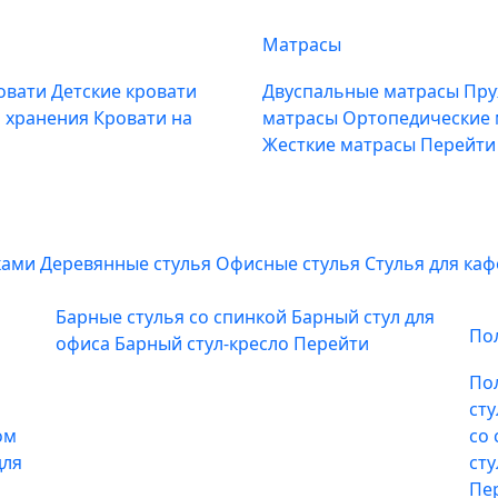
Матрасы
овати
Детские кровати
Двуспальные матрасы
Пру
м хранения
Кровати на
матрасы
Ортопедические
Жесткие матрасы
Перейти
ками
Деревянные стулья
Офисные стулья
Стулья для ка
Барные стулья со спинкой
Барный стул для
По
офиса
Барный стул-кресло
Перейти
По
ст
ом
со
для
ст
Пе