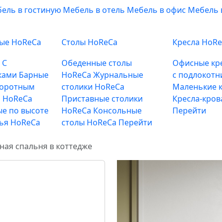
ель в гостиную
Мебель в отель
Мебель в офис
Мебель 
ные HoReCa
Столы HoReCa
Кресла HoR
е
С
Обеденные столы
Офисные кр
ками
Барные
HoReCa
Журнальные
с подлокотн
воротным
столики HoReCa
Маленькие к
 HoReCa
Приставные столики
Кресла-кров
е по высоте
HoReCa
Консольные
Перейти
лья HoReCa
столы HoReCa
Перейти
ная спальня в коттедже