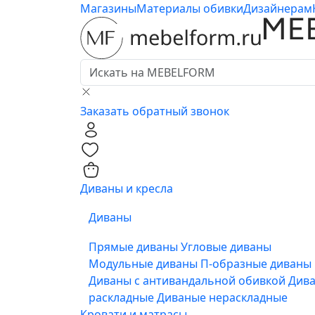
Магазины
Материалы обивки
Дизайнерам
Заказать обратный звонок
0
0
Диваны и кресла
Диваны
Прямые диваны
Угловые диваны
Модульные диваны
П-образные диваны
Диваны с антивандальной обивкой
Див
раскладные
Диваные нераскладные
Кровати и матрасы