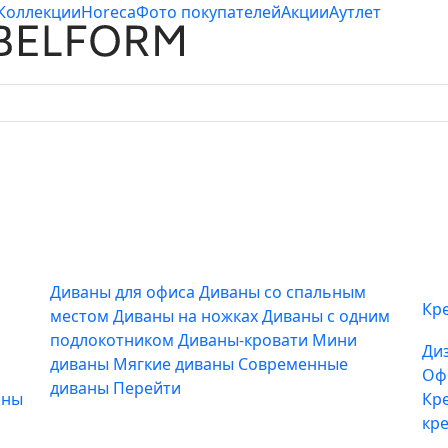
Коллекции
Horeca
Фото покупателей
Акции
Аутлет
Диваны для офиса
Диваны со спальным
Кр
местом
Диваны на ножках
Диваны с одним
подлокотником
Диваны-кровати
Мини
Ди
диваны
Мягкие диваны
Современные
Оф
диваны
Перейти
аны
Кр
кр