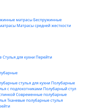
жинные матрасы
Беспружинные
 матрасы
Матрасы средней жесткости
фе
Стулья для кухни
Перейти
лубарные
лубарные стулья для кухни
Полубарные
улья с подлокотниками
Полубарный стул
 спинкой
Современные полубарные
улья
Тканевые полубарные стулья
рейти