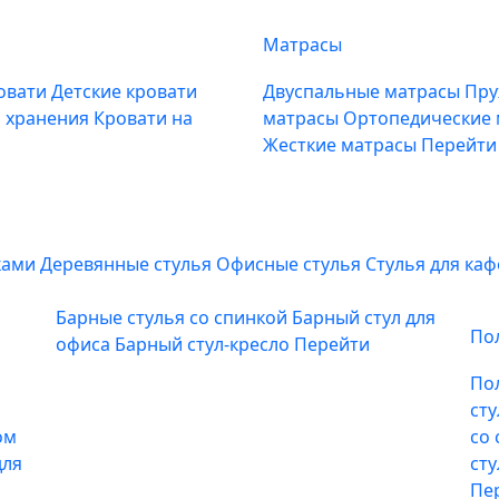
Матрасы
овати
Детские кровати
Двуспальные матрасы
Пру
м хранения
Кровати на
матрасы
Ортопедические
Жесткие матрасы
Перейти
ками
Деревянные стулья
Офисные стулья
Стулья для ка
Барные стулья со спинкой
Барный стул для
По
офиса
Барный стул-кресло
Перейти
По
ст
ом
со
для
ст
Пе