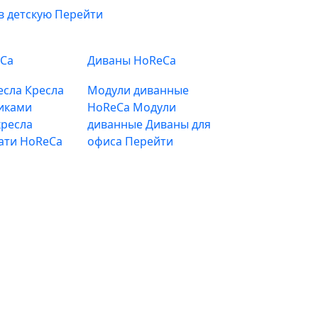
в детскую
Перейти
eCa
Диваны HoReCa
есла
Кресла
Модули диванные
иками
HoReCa
Модули
ресла
диванные
Диваны для
ати HoReCa
офиса
Перейти