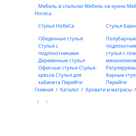
Мебель в спальню
Мебель на кухню
Меб
Horeca
Стулья HoReCa
Стулья Бар
Обеденные стулья
Полубарны
Стулья с
подлокотни
подлокотниками
стулья с по
Деревянные стулья
механизмом
Офисные стулья
Стулья-
Регулируемы
кресла
Стулья для
барные сту
кабинета
Перейти
Перейти
Главная
Каталог
Кровати и матрасы