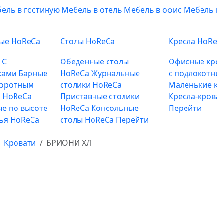
ель в гостиную
Мебель в отель
Мебель в офис
Мебель 
ные HoReCa
Столы HoReCa
Кресла HoR
е
С
Обеденные столы
Офисные кр
ками
Барные
HoReCa
Журнальные
с подлокотн
воротным
столики HoReCa
Маленькие к
 HoReCa
Приставные столики
Кресла-кров
е по высоте
HoReCa
Консольные
Перейти
лья HoReCa
столы HoReCa
Перейти
Кровати
БРИОНИ ХЛ