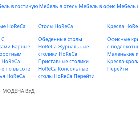
ель в гостиную
Мебель в отель
Мебель в офис
Мебель 
ные HoReCa
Столы HoReCa
Кресла HoR
е
С
Обеденные столы
Офисные кр
ками
Барные
HoReCa
Журнальные
с подлокотн
воротным
столики HoReCa
Маленькие к
 HoReCa
Приставные столики
Кресла-кров
е по высоте
HoReCa
Консольные
Перейти
лья HoReCa
столы HoReCa
Перейти
МОДЕНА ВУД