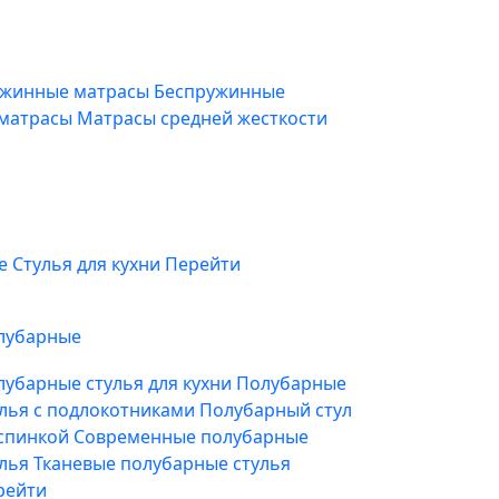
жинные матрасы
Беспружинные
 матрасы
Матрасы средней жесткости
фе
Стулья для кухни
Перейти
лубарные
лубарные стулья для кухни
Полубарные
улья с подлокотниками
Полубарный стул
 спинкой
Современные полубарные
улья
Тканевые полубарные стулья
рейти