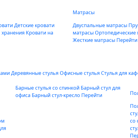
Матрасы
овати
Детские кровати
Двуспальные матрасы
Пру
м хранения
Кровати на
матрасы
Ортопедические
Жесткие матрасы
Перейти
ками
Деревянные стулья
Офисные стулья
Стулья для ка
Барные стулья со спинкой
Барный стул для
По
офиса
Барный стул-кресло
Перейти
По
ст
ом
со
для
ст
Пе