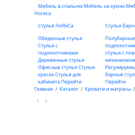
Мебель в спальню
Мебель на кухню
Меб
Horeca
Стулья HoReCa
Стулья Бар
Обеденные стулья
Полубарны
Стулья с
подлокотни
подлокотниками
стулья с по
Деревянные стулья
механизмом
Офисные стулья
Стулья-
Регулируемы
кресла
Стулья для
барные сту
кабинета
Перейти
Перейти
Главная
Каталог
Кровати и матрасы