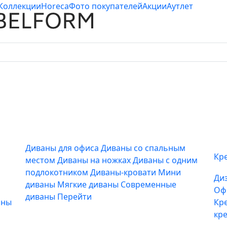
Коллекции
Horeca
Фото покупателей
Акции
Аутлет
Диваны для офиса
Диваны со спальным
Кр
местом
Диваны на ножках
Диваны с одним
подлокотником
Диваны-кровати
Мини
Ди
диваны
Мягкие диваны
Современные
Оф
диваны
Перейти
аны
Кр
кр