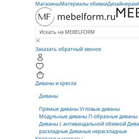
Магазины
Материалы обивки
Дизайнерам
Заказать обратный звонок
0
0
Диваны и кресла
Диваны
Прямые диваны
Угловые диваны
Модульные диваны
П-образные диваны
Диваны с антивандальной обивкой
Див
раскладные
Диваные нераскладные
Кровати и матрасы