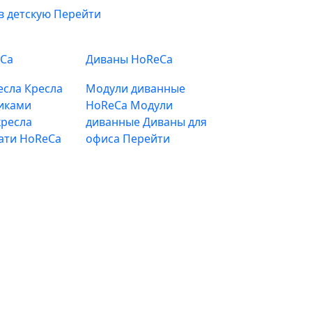
в детскую
Перейти
eCa
Диваны HoReCa
есла
Кресла
Модули диванные
иками
HoReCa
Модули
ресла
диванные
Диваны для
ати HoReCa
офиса
Перейти