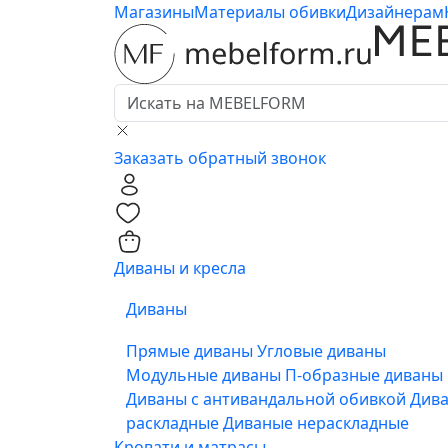
Магазины
Материалы обивки
Дизайнерам
Заказать обратный звонок
0
0
Диваны и кресла
Диваны
Прямые диваны
Угловые диваны
Модульные диваны
П-образные диваны
Диваны с антивандальной обивкой
Див
раскладные
Диваные нераскладные
Кровати и матрасы