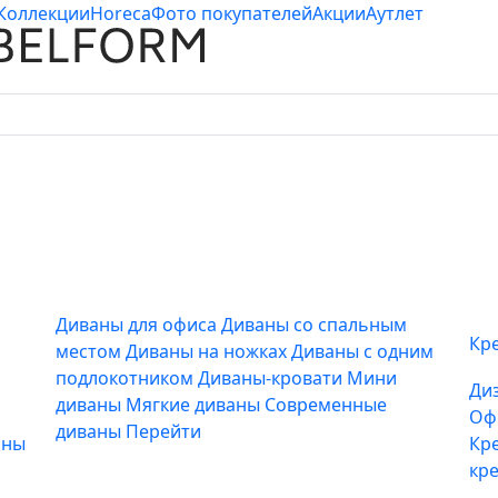
Коллекции
Horeca
Фото покупателей
Акции
Аутлет
Диваны для офиса
Диваны со спальным
Кр
местом
Диваны на ножках
Диваны с одним
подлокотником
Диваны-кровати
Мини
Ди
диваны
Мягкие диваны
Современные
Оф
диваны
Перейти
аны
Кр
кр