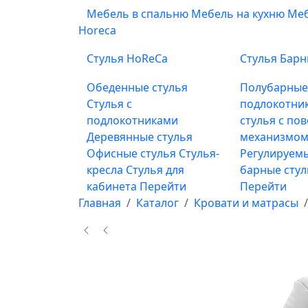
Мебель в спальню
Мебель на кухню
Меб
Horeca
Стулья HoReCa
Стулья Бар
Обеденные стулья
Полубарны
Стулья с
подлокотни
подлокотниками
стулья с по
Деревянные стулья
механизмом
Офисные стулья
Стулья-
Регулируемы
кресла
Стулья для
барные сту
кабинета
Перейти
Перейти
Главная
Каталог
Кровати и матрасы