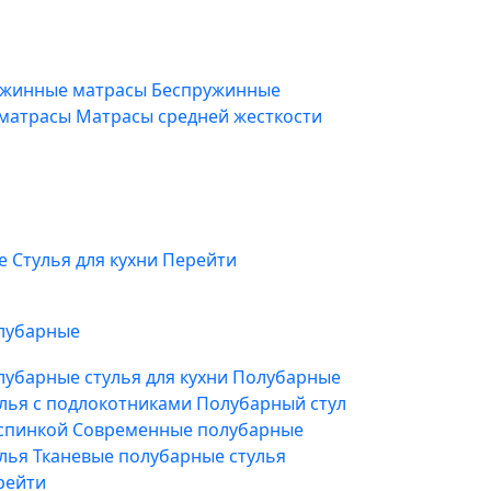
жинные матрасы
Беспружинные
 матрасы
Матрасы средней жесткости
фе
Стулья для кухни
Перейти
лубарные
лубарные стулья для кухни
Полубарные
улья с подлокотниками
Полубарный стул
 спинкой
Современные полубарные
улья
Тканевые полубарные стулья
рейти