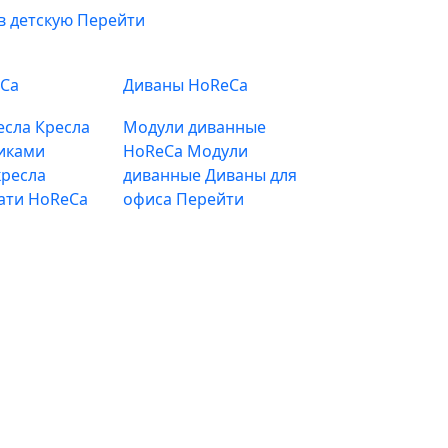
в детскую
Перейти
eCa
Диваны HoReCa
есла
Кресла
Модули диванные
иками
HoReCa
Модули
ресла
диванные
Диваны для
ати HoReCa
офиса
Перейти