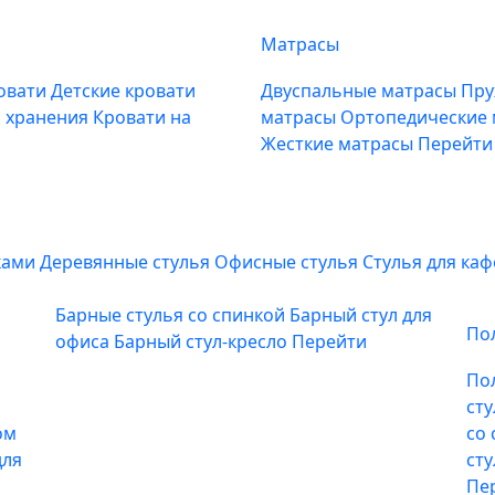
Матрасы
овати
Детские кровати
Двуспальные матрасы
Пру
м хранения
Кровати на
матрасы
Ортопедические
Жесткие матрасы
Перейти
ками
Деревянные стулья
Офисные стулья
Стулья для ка
Барные стулья со спинкой
Барный стул для
По
офиса
Барный стул-кресло
Перейти
По
ст
ом
со
для
ст
Пе