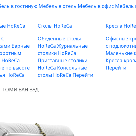
ель в гостиную
Мебель в отель
Мебель в офис
Мебель 
ные HoReCa
Столы HoReCa
Кресла HoR
е
С
Обеденные столы
Офисные кр
ками
Барные
HoReCa
Журнальные
с подлокотн
воротным
столики HoReCa
Маленькие к
 HoReCa
Приставные столики
Кресла-кров
е по высоте
HoReCa
Консольные
Перейти
лья HoReCa
столы HoReCa
Перейти
ТОМИ ВАН ВУД