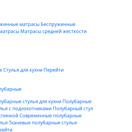
жинные матрасы
Беспружинные
 матрасы
Матрасы средней жесткости
фе
Стулья для кухни
Перейти
лубарные
лубарные стулья для кухни
Полубарные
улья с подлокотниками
Полубарный стул
 спинкой
Современные полубарные
улья
Тканевые полубарные стулья
рейти