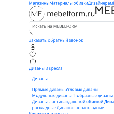
Магазины
Материалы обивки
Дизайнерам
Заказать обратный звонок
0
0
Диваны и кресла
Диваны
Прямые диваны
Угловые диваны
Модульные диваны
П-образные диваны
Диваны с антивандальной обивкой
Див
раскладные
Диваные нераскладные
Кровати и матрасы