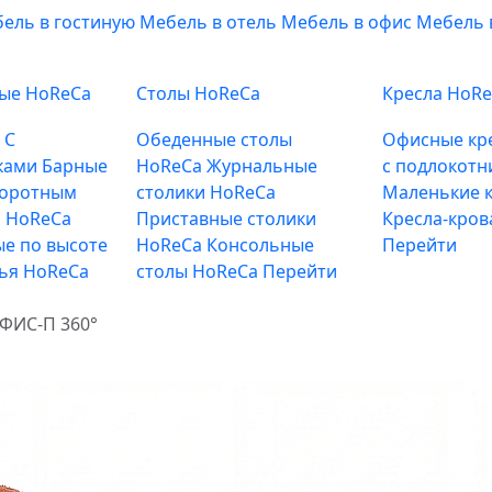
ель в гостиную
Мебель в отель
Мебель в офис
Мебель 
ные HoReCa
Столы HoReCa
Кресла HoR
е
С
Обеденные столы
Офисные кр
ками
Барные
HoReCa
Журнальные
с подлокотн
воротным
столики HoReCa
Маленькие к
 HoReCa
Приставные столики
Кресла-кров
е по высоте
HoReCa
Консольные
Перейти
лья HoReCa
столы HoReCa
Перейти
ИС-П 360°