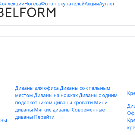
Коллекции
Horeca
Фото покупателей
Акции
Аутлет
Диваны для офиса
Диваны со спальным
Кр
местом
Диваны на ножках
Диваны с одним
подлокотником
Диваны-кровати
Мини
Ди
диваны
Мягкие диваны
Современные
Оф
диваны
Перейти
аны
Кр
кр