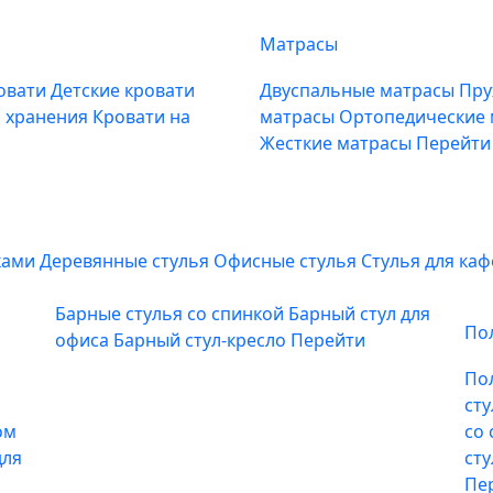
Матрасы
овати
Детские кровати
Двуспальные матрасы
Пру
м хранения
Кровати на
матрасы
Ортопедические
Жесткие матрасы
Перейти
ками
Деревянные стулья
Офисные стулья
Стулья для ка
Барные стулья со спинкой
Барный стул для
По
офиса
Барный стул-кресло
Перейти
По
ст
ом
со
для
ст
Пе