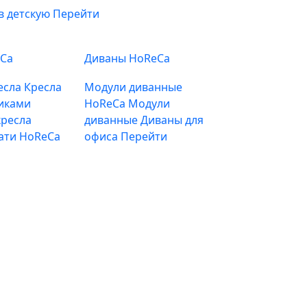
в детскую
Перейти
eCa
Диваны HoReCa
есла
Кресла
Модули диванные
иками
HoReCa
Модули
ресла
диванные
Диваны для
ати HoReCa
офиса
Перейти