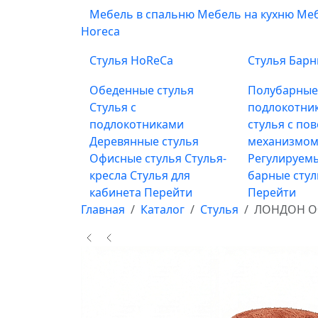
Мебель в спальню
Мебель на кухню
Меб
Horeca
Стулья HoReCa
Стулья Бар
Обеденные стулья
Полубарны
Стулья с
подлокотни
подлокотниками
стулья с по
Деревянные стулья
механизмом
Офисные стулья
Стулья-
Регулируемы
кресла
Стулья для
барные сту
кабинета
Перейти
Перейти
Главная
Каталог
Стулья
ЛОНДОН ОФ